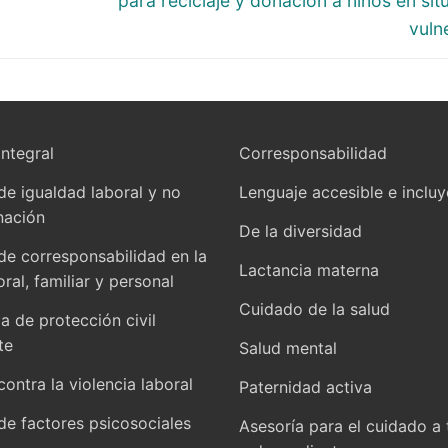
para reciclaje y donación a niños en sit
vuln
integral
Corresponsabilidad
 de igualdad laboral y no
Lenguaje accesible e inclu
nación
De la diversidad
 de corresponsabilidad en la
Lactancia materna
oral, familiar y personal
Cuidado de la salud
 de protección civil
te
Salud mental
contra la violencia laboral
Paternidad activa
 de factores psicosociales
Asesoría para el cuidado a 