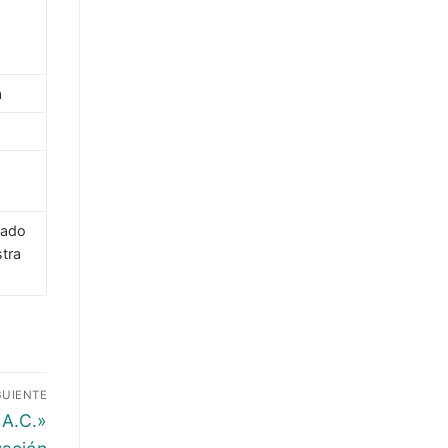
ia
jado
tra
GUIENTE
 A.C.»