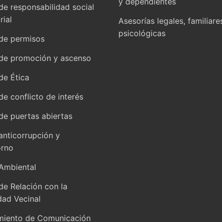
y dependientes
 de responsabilidad social
ial
Asesorías legales, familiare
psicológicas
 de permisos
 de promoción y ascenso
de Ética
 de conflicto de interés
 de puertas abiertas
 anticorrupción y
orno
 Ambiental
 de Relación con la
ad Vecinal
miento de Comunicación