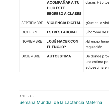
ACOMPAÑAR A TU
clases Hábitos
HIJO ESTE
REGRESO A CLASES
SEPTIEMBRE
VIOLENCIA DIGITAL
¿Qué es la vio
OCTUBRE
ESTRÉS LABORAL
Síndrome de B
NOVIEMBRE
¿QUÉ HACER CON
¿El enojo tien
EL ENOJO?
regulación
DICIEMBRE
AUTOESTIMA
De donde provi
una estima po
autoestima en
ANTERIOR
Semana Mundial de la Lactancia Materna