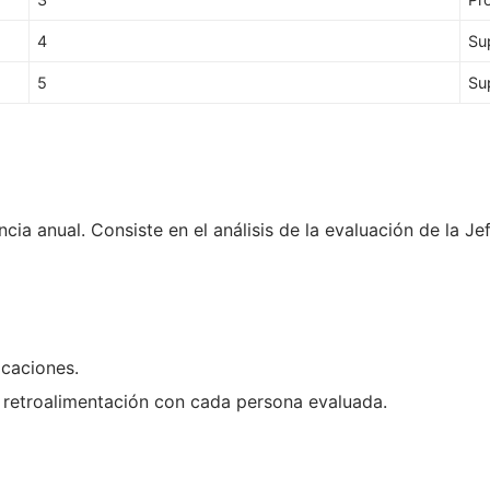
4
Su
5
Su
cia anual. Consiste en el análisis de la evaluación de la Je
icaciones.
e retroalimentación con cada persona evaluada.
.