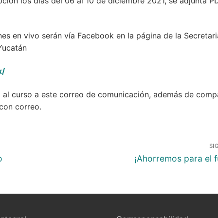
upción los días del 06 al 10 de diciembre 2021, se adjunta 
nes en vivo serán vía Facebook en la página de la Secretari
 Yucatán
x/
a al curso a este correo de comunicación, además de compa
 con correo.
SI
o
¡Ahorremos para el f