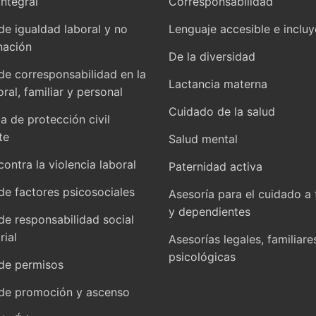
integral
Corresponsabilidad
 de igualdad laboral y no
Lenguaje accesible e inclu
nación
De la diversidad
 de corresponsabilidad en la
Lactancia materna
oral, familiar y personal
Cuidado de la salud
 de protección civil
te
Salud mental
contra la violencia laboral
Paternidad activa
 de factores psicosociales
Asesoría para el cuidado a 
y dependientes
 de responsabilidad social
ial
Asesorías legales, familiare
psicológicas
 de permisos
 de promoción y ascenso