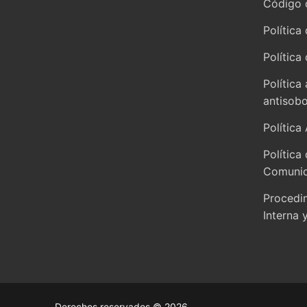
Código 
Política
Política
Política
antisob
Política
Política
Comunid
Procedi
Interna 
Derechos reservados © 2026