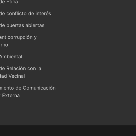
de Ética
 de conflicto de interés
 de puertas abiertas
 anticorrupción y
orno
 Ambiental
 de Relación con la
ad Vecinal
miento de Comunicación
y Externa