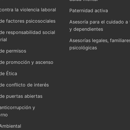
contra la violencia laboral
Paternidad activa
 de factores psicosociales
Asesoría para el cuidado a 
y dependientes
 de responsabilidad social
ial
Asesorías legales, familiare
psicológicas
 de permisos
 de promoción y ascenso
de Ética
 de conflicto de interés
 de puertas abiertas
 anticorrupción y
orno
 Ambiental