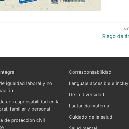
SI
Riego de á
integral
Corresponsabilidad
 de igualdad laboral y no
Lenguaje accesible e inclu
nación
De la diversidad
 de corresponsabilidad en la
Lactancia materna
oral, familiar y personal
Cuidado de la salud
 de protección civil
te
Salud mental