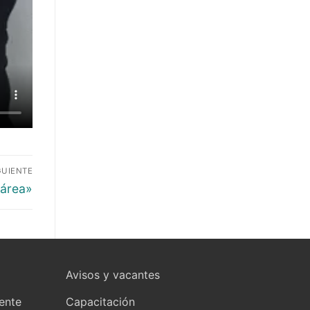
GUIENTE
 área»
Avisos y vacantes
yente
Capacitación