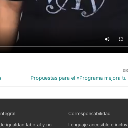
SI
s
Propuestas para el «Programa mejora tu
integral
Corresponsabilidad
 de igualdad laboral y no
Lenguaje accesible e inclu