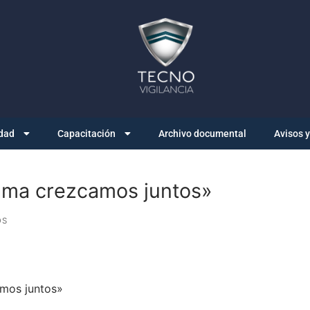
dad
Capacitación
Archivo documental
Avisos 
ama crezcamos juntos»
OS
amos juntos»