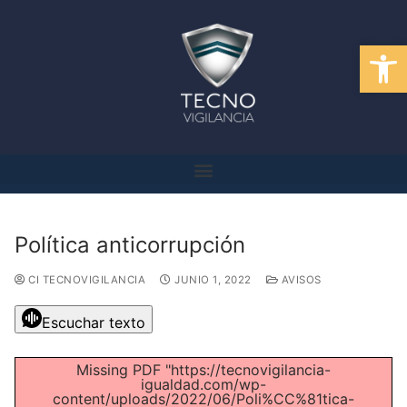
Abrir
Política anticorrupción
CI TECNOVIGILANCIA
JUNIO 1, 2022
AVISOS
Escuchar texto
Missing PDF "https://tecnovigilancia-
igualdad.com/wp-
content/uploads/2022/06/Poli%CC%81tica-