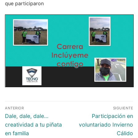
que participaron
ANTERIOR
SIGUIENTE
Dale, dale, dale…
Participación en
creatividad a tu piñata
voluntariado Invierno
en familia
Cálido