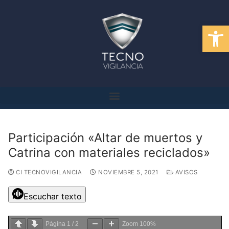
Abrir
Participación «Altar de muertos y
Catrina con materiales reciclados»
CI TECNOVIGILANCIA
NOVIEMBRE 5, 2021
AVISOS
Escuchar texto
Página
1
/
2
Zoom
100%