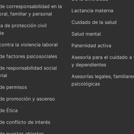
 de corresponsabilidad en la
Lactancia materna
oral, familiar y personal
Cuidado de la salud
 de protección civil
te
Salud mental
contra la violencia laboral
Paternidad activa
 de factores psicosociales
Asesoría para el cuidado a 
y dependientes
 de responsabilidad social
ial
Asesorías legales, familiare
psicológicas
 de permisos
 de promoción y ascenso
de Ética
 de conflicto de interés
 de puertas abiertas