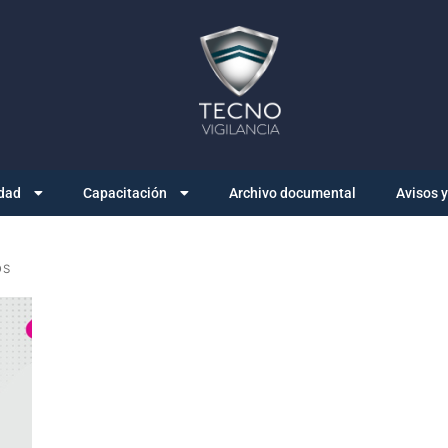
dad
Capacitación
Archivo documental
Avisos 
OS