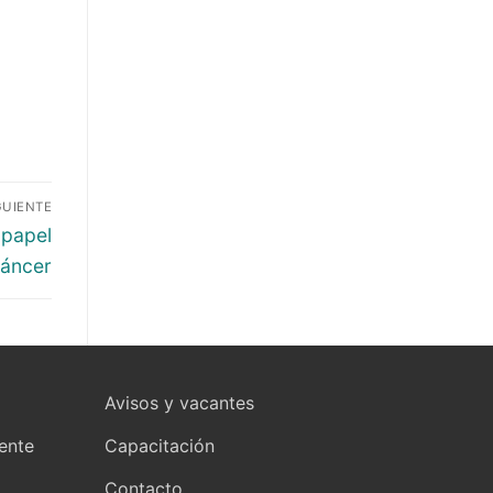
GUIENTE
 papel
cáncer
Avisos y vacantes
yente
Capacitación
Contacto