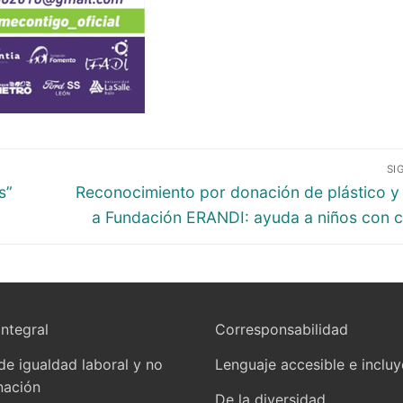
SI
s”
Reconocimiento por donación de plástico y
a Fundación ERANDI: ayuda a niños con 
integral
Corresponsabilidad
 de igualdad laboral y no
Lenguaje accesible e inclu
nación
De la diversidad