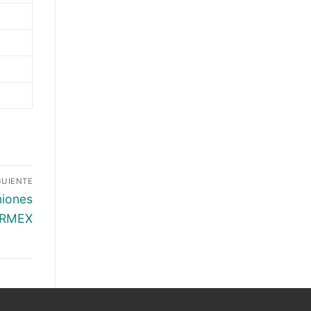
GUIENTE
niones
ARMEX