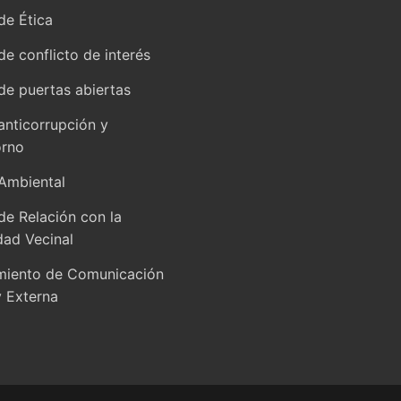
de Ética
 de conflicto de interés
 de puertas abiertas
 anticorrupción y
orno
 Ambiental
 de Relación con la
ad Vecinal
miento de Comunicación
y Externa