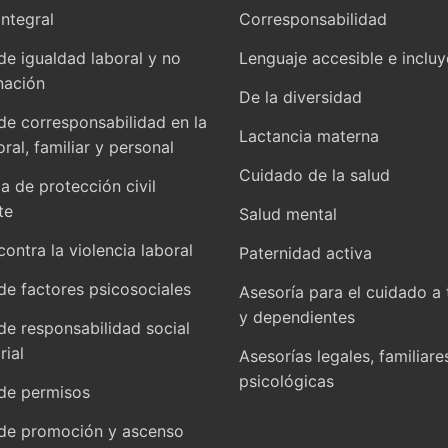
integral
Corresponsabilidad
 de igualdad laboral y no
Lenguaje accesible e inclu
nación
De la diversidad
 de corresponsabilidad en la
Lactancia materna
oral, familiar y personal
Cuidado de la salud
 de protección civil
te
Salud mental
contra la violencia laboral
Paternidad activa
 de factores psicosociales
Asesoría para el cuidado a 
y dependientes
 de responsabilidad social
ial
Asesorías legales, familiare
psicológicas
 de permisos
 de promoción y ascenso