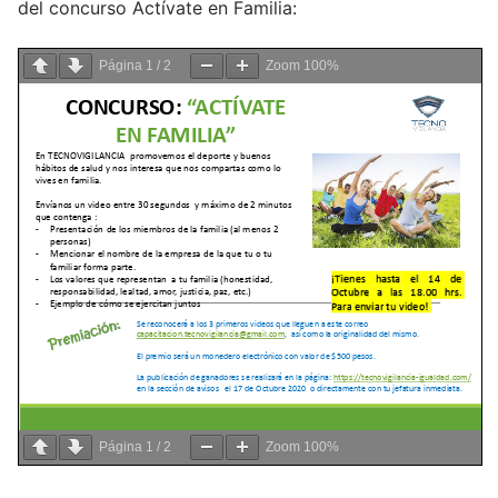
del concurso Actívate en Familia:
Página
1
/
2
Zoom
100%
Página
1
/
2
Zoom
100%